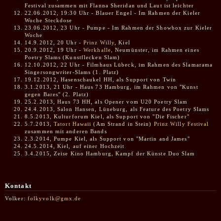
Festival zusammen mit Flanna Sheridan und Laut ist leichter
22.06.2012, 19:30 Uhr - Blauer Engel - Im Rahmen der Kieler
Woche Steckdose
23.06.2012, 23 Uhr - Pumpe - Im Rahmen der Showbox zur Kieler
Woche
14.9.2012, 20 Uhr -
Prinz Willy
, Kiel
20.9.2012, 19 Uhr -
Werkhalle
, Neumünster, im Rahmen eines
Poetry Slams (Kunstflecken Slam)
12.10.2012, 22 Uhr - Filmhaus Lübeck, im Rahmen des Slamarama
Singersongwriter-Slams (1. Platz)
19.12.2012, Hasenschaukel HH, als Support von Twin
3.1.2013, 21 Uhr - Haus 73 Hamburg, im Rahmen von "Kunst
gegen Bares" (2. Platz)
25.2.2013, Haus 73 HH, als Opener vom U20 Poetry Slam
24.4.2013, Salon Hansen, Lüneburg, als Feature des Poetry Slams
8.5.2013, Kulturforum Kiel, als Support von "Die Fischer"
5.7.2013,
Tatort Hawaii
(Am Strand in Stein)
Prinz Willy Festival
zusammen mit anderen Bands
2.3.2014, Pumpe Kiel, als Support von "Martin and James"
24.5.2014, Kiel, auf einer Hochzeit
3.4.2015, Zeise Kino Hamburg, Kampf der Künste Duo Slam
Kontakt
Volker:
folkyvolk@gmx.de