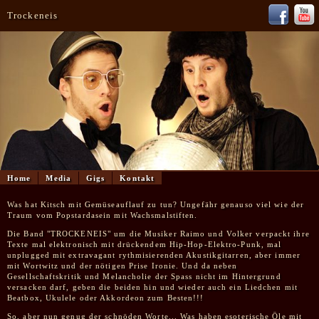
Trockeneis
Home
Media
Gigs
Kontakt
Was hat Kitsch mit Gemüseauflauf zu tun? Ungefähr genauso viel wie der
Traum vom Popstardasein mit Wachsmalstiften.
Die Band "TROCKENEIS" um die Musiker Raimo und Volker verpackt ihre
Texte mal elektronisch mit drückendem Hip-Hop-Elektro-Punk, mal
unplugged mit extravagant rythmisierenden Akustikgitarren, aber immer
mit Wortwitz und der nötigen Prise Ironie. Und da neben
Gesellschaftskritik und Melancholie der Spass nicht im Hintergrund
versacken darf, geben die beiden hin und wieder auch ein Liedchen mit
Beatbox, Ukulele oder Akkordeon zum Besten!!!
So, aber nun genug der schnöden Worte... Was haben esoterische Öle mit